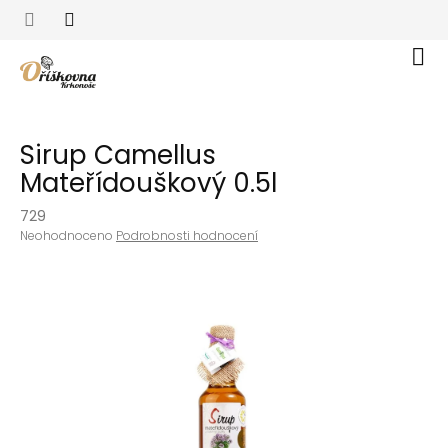
Přejít
na
obsah
Nák
koší
Sirup Camellus
Mateřídouškový 0.5l
729
Průměrné
Neohodnoceno
Podrobnosti hodnocení
hodnocení
produktu
je
0,0
z
5
hvězdiček.