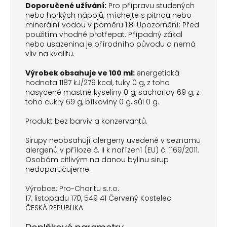
Doporučené užívání:
Pro přípravu studených
nebo horkých nápojů, míchejte s pitnou nebo
minerální vodou v poměru 1:8. Upozornění: Před
použitím vhodné protřepat. Případný zákal
nebo usazenina je přírodního původu a nemá
vliv na kvalitu.
Výrobek obsahuje ve 100 ml:
energetická
hodnota 1187 kJ/279 kcal, tuky 0 g, z toho
nasycené mastné kyseliny 0 g, sacharidy 69 g, z
toho cukry 69 g, bílkoviny 0 g, sůl 0 g.
Produkt bez barviv a konzervantů.
Sirupy neobsahují alergeny uvedené v seznamu
alergenů v příloze č. II k nařízení (EU) č. 1169/2011.
Osobám citlivým na danou bylinu sirup
nedoporučujeme.
Výrobce: Pro-Charitu s.r.o.
17. listopadu 170, 549 41 Červený Kostelec
ČESKÁ REPUBLIKA