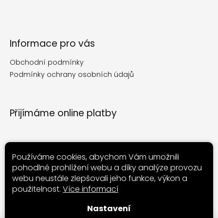
Informace pro vás
Obchodní podmínky
Podmínky ochrany osobních údajů
Přijímáme online platby
Používáme cookies, abychom Vám umožnili
pohodlné prohlížení webu a díky analýze provozu
Nákupní košík
webu neustále zlepšovali jeho funkce, výkon a
použitelnost.
Více informací
0
ks /
0 Kč
Nastavení