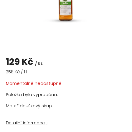
129 Kč
/ ks
Měrná
258 Kč / 1 l
cena:
Momentálně nedostupné
Položka byla vyprodána…
Mateřídouškový sirup
Detailní informace