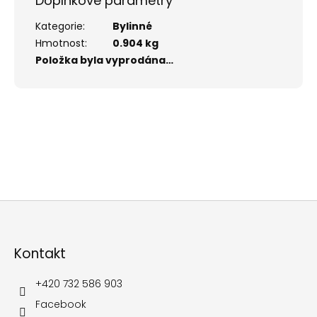
Doplňkové parametry
Kategorie
:
Bylinné
Hmotnost
:
0.904 kg
Položka byla vyprodána…
Z
á
p
Kontakt
a
t
í
+420 732 586 903
Facebook