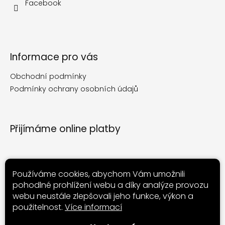
Facebook
Informace pro vás
Obchodní podmínky
Podmínky ochrany osobních údajů
Přijímáme online platby
Používáme cookies, abychom Vám umožnili
pohodlné prohlížení webu a díky analýze provozu
Nákupní košík
webu neustále zlepšovali jeho funkce, výkon a
použitelnost.
Více informací
0
ks /
0 Kč