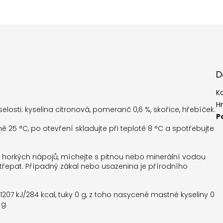
D
K
H
selosti: kyselina citronová, pomeranč 0,6 %, skořice, hřebíček.
P
 25 °C, po otevření skladujte při teplotě 8 °C a spotřebujte
horkých nápojů, míchejte s pitnou nebo minerální vodou
třepat. Případný zákal nebo usazenina je přírodního
207 kJ/284 kcal, tuky 0 g, z toho nasycené mastné kyseliny 0
 g.