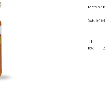
Tento sir
Detailní i
TISK
Z