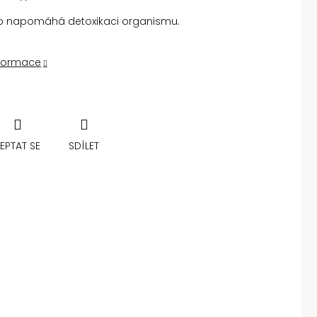
up napomáhá detoxikaci organismu.
nformace
EPTAT SE
SDÍLET