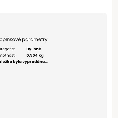
oplňkové parametry
ategorie
:
Bylinné
motnost
:
0.904 kg
oložka byla vyprodána…