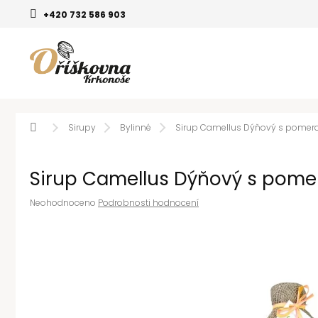
Přejít
+420 732 586 903
na
obsah
Domů
Sirupy
Bylinné
Sirup Camellus Dýňový s pome
Sirup Camellus Dýňový s pom
Průměrné
Neohodnoceno
Podrobnosti hodnocení
hodnocení
produktu
je
0,0
z
5
hvězdiček.