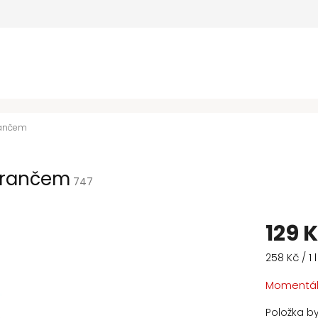
rančem
erančem
747
129 
Měrná
258 Kč / 1 l
cena:
Momentál
Položka b