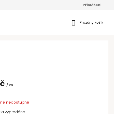
Přihlášení
Nákupní
Prázdný košík
košík
Kč
/ ks
ně nedostupné
yla vyprodána…