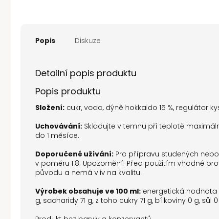
Popis
Diskuze
Detailní popis produktu
Popis produktu
Složení:
cukr, voda, dýně hokkaido 15 %, regulátor ky
Uchovávání:
Skladujte v temnu při teplotě maximálně
do 1 měsíce.
Doporučené užívání:
Pro přípravu studených nebo 
v poměru 1:8. Upozornění: Před použitím vhodné pro
původu a nemá vliv na kvalitu.
Výrobek obsahuje ve 100 ml:
energetická hodnota 1
g, sacharidy 71 g, z toho cukry 71 g, bílkoviny 0 g, sůl 0