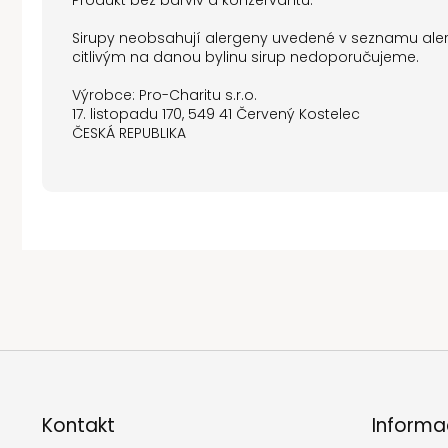
Produkt bez barviv a konzervantů.
Sirupy neobsahují alergeny uvedené v seznamu alergen
citlivým na danou bylinu sirup nedoporučujeme.
Výrobce: Pro-Charitu s.r.o.
17. listopadu 170, 549 41 Červený Kostelec
ČESKÁ REPUBLIKA
Z
á
p
Kontakt
Informa
a