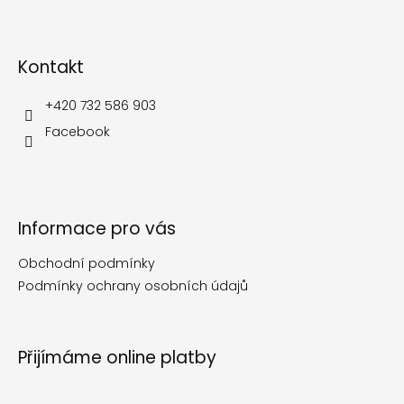
Z
á
p
Kontakt
a
t
í
+420 732 586 903
Facebook
Informace pro vás
Obchodní podmínky
Podmínky ochrany osobních údajů
Přijímáme online platby