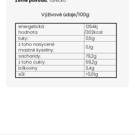
Země původu:
Turecko
Výživové údaje/100g:
energetická
1264kj
hodnota:
/302kcal
tuky:
0,5g
z toho nasycené
0,1g
mastné kyseliny:
sacharidy:
79,2g
z toho cukry:
59,2g
bílkoviny:
3,4g
sůl:
<0,01g