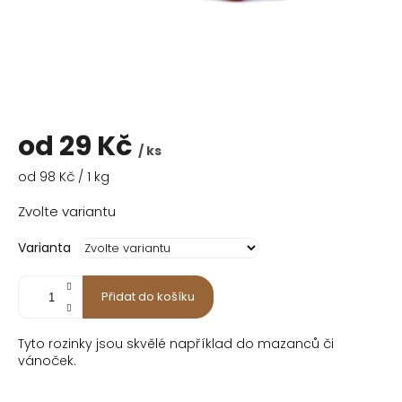
od
29 Kč
/ ks
Měrná
od 98 Kč / 1 kg
cena:
Zvolte variantu
Varianta
Přidat do košíku
Tyto rozinky jsou skvělé například do mazanců či
vánoček.