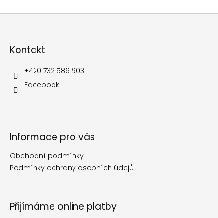
Z
á
p
Kontakt
a
t
í
+420 732 586 903
Facebook
Informace pro vás
Obchodní podmínky
Podmínky ochrany osobních údajů
Přijímáme online platby