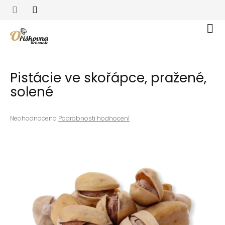
Přejít
na
obsah
Nák
koší
Pistácie ve skořápce, pražené,
solené
Průměrné
Neohodnoceno
Podrobnosti hodnocení
hodnocení
produktu
je
0,0
z
5
hvězdiček.