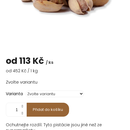
od
113 Kč
/ ks
Měrná
od 452 Kč / 1 kg
cena:
Zvolte variantu
Varianta
Přidat do košíku
Ochutnejte rozdíl. Tyto pistácie jsou jiné než ze