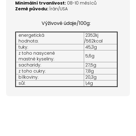
Minimální trvanlivost:
08-10 měsíců
Země původu:
Írán/USA
Výživové údaje/100g:
energetická
2352kj
hodnota:
/562kcal
tuky:
45,3g
z toho nasycené
5,6g
mastné kyseliny:
sacharidy:
27,5g
z toho cukry:
7,8g
bílkoviny:
20,3g
sůl:
1,4g