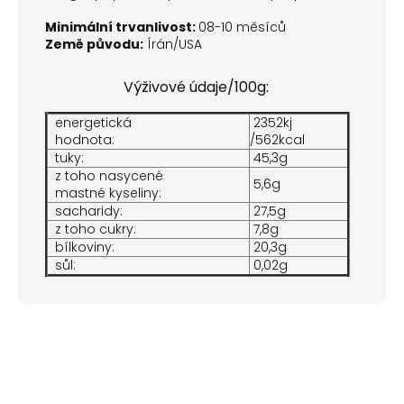
Minimální trvanlivost:
08-10 měsíců
Země původu:
Írán/USA
Výživové údaje/100g:
energetická
2352kj
hodnota:
/562kcal
tuky:
45,3g
z toho nasycené
5,6g
mastné kyseliny:
sacharidy:
27,5g
z toho cukry:
7,8g
bílkoviny:
20,3g
sůl:
0,02g