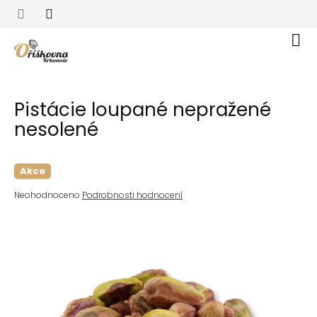
Přejít
na
obsah
Nák
koší
Pistácie loupané nepražené
nesolené
Akce
Průměrné
Neohodnoceno
Podrobnosti hodnocení
hodnocení
produktu
je
0,0
z
5
hvězdiček.