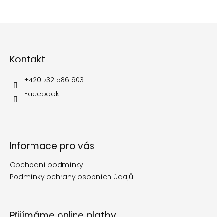
Z
á
p
Kontakt
a
t
í
+420 732 586 903
Facebook
Informace pro vás
Obchodní podmínky
Podmínky ochrany osobních údajů
Přijímáme online platby