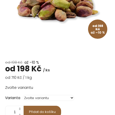
od 198
Kč
až –10 %
od 198 Kč
až –10 %
od
198 Kč
/ ks
Měrná
od 710 Kč / 1 kg
cena:
Zvolte variantu
Varianta
Přidat do košíku