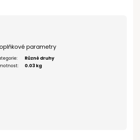
oplňkové parametry
ategorie
:
Různé druhy
motnost
:
0.03 kg