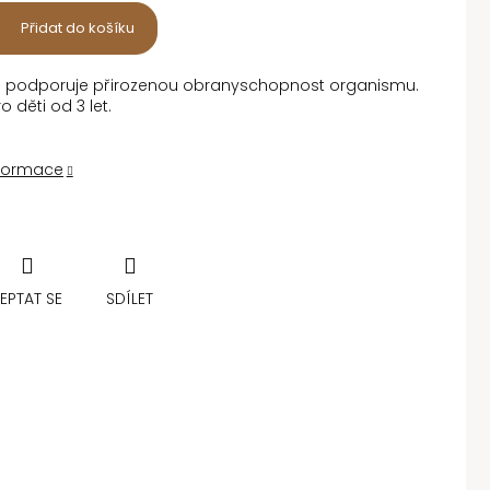
Přidat do košíku
 podporuje přirozenou obranyschopnost organismu.
 děti od 3 let.
nformace
EPTAT SE
SDÍLET