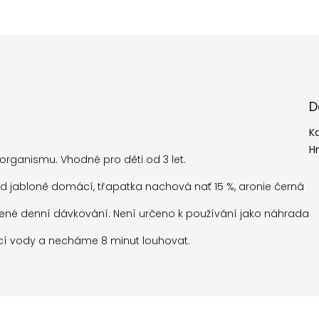
D
K
H
rganismu. Vhodné pro děti od 3 let.
 plod jabloně domácí, třapatka nachová nať 15 %, aronie černá
čené denní dávkování. Není určeno k používání jako náhrada
oucí vody a necháme 8 minut louhovat.