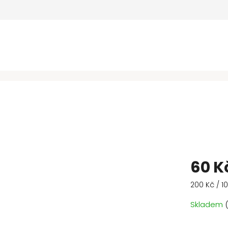
60 K
Měrná
200 Kč / 1
cena:
Skladem