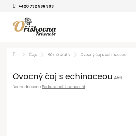
Přejít
+420 732 586 903
na
obsah
Domů
Čaje
Různé druhy
Ovocný čaj s echinaceou
Ovocný čaj s echinaceou
456
Průměrné
Neohodnoceno
Podrobnosti hodnocení
hodnocení
produktu
je
0,0
z
5
hvězdiček.