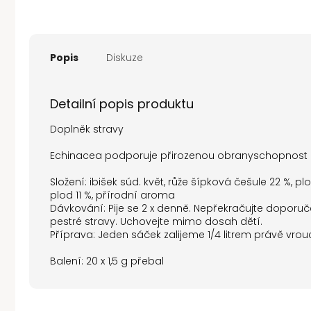
Popis
Diskuze
Detailní popis produktu
Doplněk stravy
Echinacea podporuje přirozenou obranyschopnost o
Složení: ibišek súd. květ, růže šípková češule 22 %,
plod 11 %, přírodní aroma
Dávkování: Pije se 2 x denně. Nepřekračujte doporu
pestré stravy. Uchovejte mimo dosah dětí.
Příprava: Jeden sáček zalijeme 1/4 litrem právě vr
Balení: 20 x 1,5 g přebal