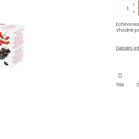
Echinacea
Vhodné pro
Detailní i
TISK
Z