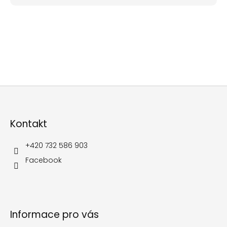
Z
á
p
Kontakt
a
t
í
+420 732 586 903
Facebook
Informace pro vás