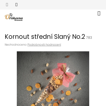
Přejít
na
obsah
Nák
koší
Kornout střední Slaný No.2
783
Průměrné
Neohodnoceno
Podrobnosti hodnocení
hodnocení
produktu
je
0,0
z
5
hvězdiček.