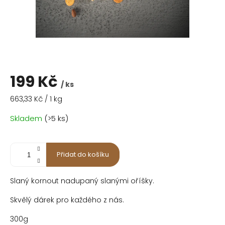
199 Kč
/ ks
Měrná
663,33 Kč / 1 kg
cena:
Skladem
(>5 ks)
Přidat do košíku
Slaný kornout nadupaný slanými oříšky.
Skvělý dárek pro každého z nás.
300g