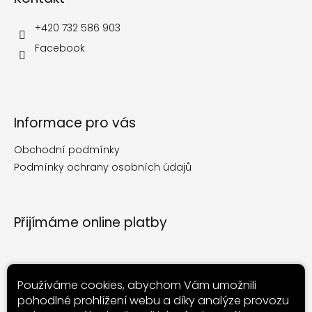
t
í
+420 732 586 903
Facebook
Informace pro vás
Obchodní podmínky
Podmínky ochrany osobních údajů
Přijímáme online platby
Používáme cookies, abychom Vám umožnili
pohodlné prohlížení webu a díky analýze provozu