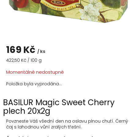
169 Kč
/ ks
Měrná
422,50 Kč / 100 g
cena:
Momentálně nedostupné
Položka byla vyprodána…
BASILUR Magic Sweet Cherry
plech 20x2g
Povzneste Váš všední den na oslavu plnou chutí. Černý
čaj s lahodnou vůní zralých třešní.