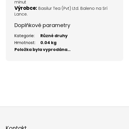
minut
Výrobce:
Basilur Tea (Pvt) Ltd. Baleno na Srí
Lance.
Doplňkové parametry
Kategorie
:
Různé druhy
Hmotnost
:
0.04 kg
Položka byla vyprodána…
Z
á
p
Kontakt
a