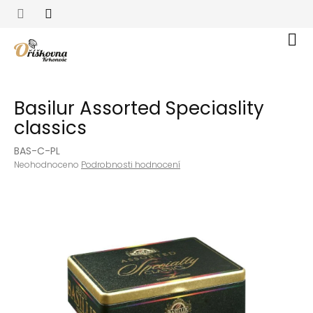
Přejít
na
obsah
Nák
koší
Basilur Assorted Speciaslity
classics
BAS-C-PL
Průměrné
Neohodnoceno
Podrobnosti hodnocení
hodnocení
produktu
je
0,0
z
5
hvězdiček.