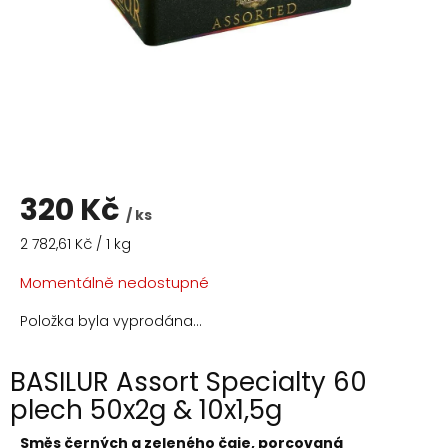
320 Kč
/ ks
Měrná
2 782,61 Kč / 1 kg
cena:
Momentálně nedostupné
Položka byla vyprodána…
BASILUR Assort Specialty 60
plech 50x2g & 10x1,5g
Směs černých a zeleného čaje, porcovaná