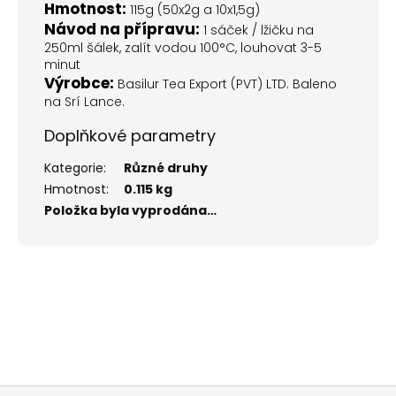
Hmotnost:
115g (50x2g a 10x1,5g)
Návod na přípravu:
1 sáček / lžičku na
250ml šálek, zalít vodou 100°C, louhovat 3-5
minut
Výrobce:
Basilur Tea Export (PVT) LTD. Baleno
na Srí Lance.
Doplňkové parametry
Kategorie
:
Různé druhy
Hmotnost
:
0.115 kg
Položka byla vyprodána…
Z