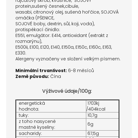
rajčatový škrob, kvasnice, SOJOVÝ
protein,sušený česnek,cibule,
wasabi, citronový olej, sušená hořčice, SOJOVÁ
omáčka (PŠENICE,
SOJOVÉ boby, dextrin, sůl, koji, voda),
protispékací činidlo:
E551, emulgátor: E414, antioxidant (extrakt z
rozmarýnu),
E500ii, E100, E120, E140, E150a, E150c, E160c, E163,
E330.
Alergeny vyznačeny ve složení velkým písmem.
Minimální trvanlivost:
6-8 měsíců
Země původu:
Čína
Výživové údaje/100g:
energetická
1703kj
hodnota:
/404kcal
tuky:
10,7g
z toho nasycené
6g
mastné kyseliny:
sacharidy:
67,5g