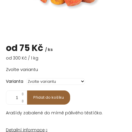
od
75 Kč
/ ks
Měrná
od 300 Kč / 1 kg
cena:
Zvolte variantu
Varianta
Přidat do košíku
Arašídy zabalené do mírně pálivého těstíčka.
Detailní informace