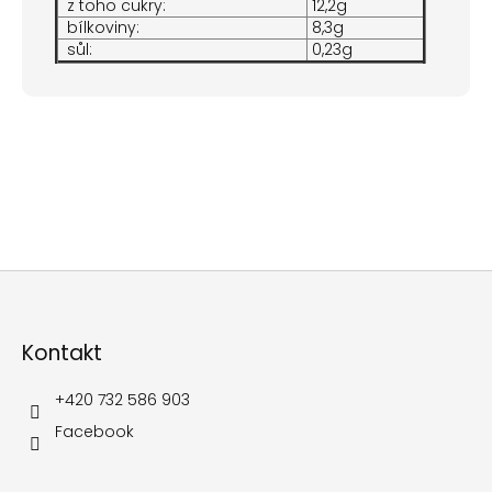
z toho cukry:
12,2g
bílkoviny:
8,3g
sůl:
0,23g
Z
á
p
Kontakt
a
t
í
+420 732 586 903
Facebook