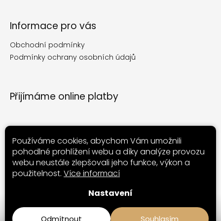
Informace pro vás
Obchodní podmínky
Podmínky ochrany osobních údajů
Přijímáme online platby
Používáme cookies, abychom Vám umožnili
pohodlné prohlížení webu a díky analýze provozu
Nákupní košík
webu neustále zlepšovali jeho funkce, výkon a
použitelnost.
Více informací
0
ks /
0 Kč
Nastavení
Odmítnout
Souhlasím